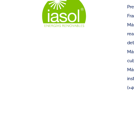
Pre
Fra
Más
rea
det
Más
cub
Más
ins
(>4