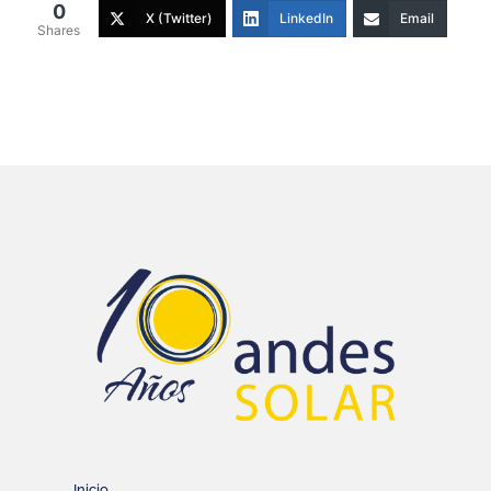
0
X (Twitter)
LinkedIn
Email
Shares
Inicio